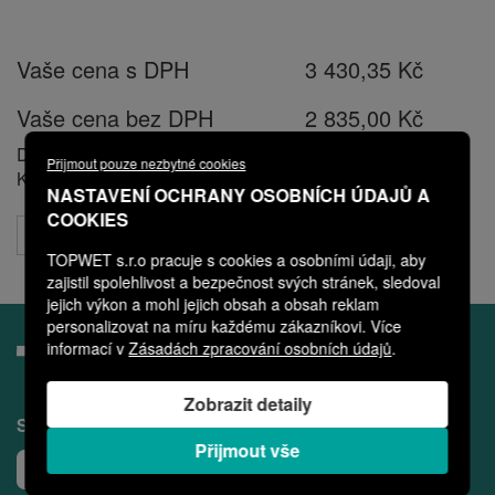
Vaše cena s DPH
3 430,35 Kč
Vaše cena bez DPH
2 835,00 Kč
Dostupnost
Skladem Ano
Přijmout pouze nezbytné cookies
Kód
VFE1024319110
NASTAVENÍ OCHRANY OSOBNÍCH ÚDAJŮ A
COOKIES
Objednat
TOPWET s.r.o pracuje s cookies a osobními údaji, aby
zajistil spolehlivost a bezpečnost svých stránek, sledoval
jejich výkon a mohl jejich obsah a obsah reklam
personalizovat na míru každému zákazníkovi. Více
informací v
Zásadách zpracování osobních údajů
.
Zobrazit detaily
Sledujte nás na sociálních sítích
Přijmout vše