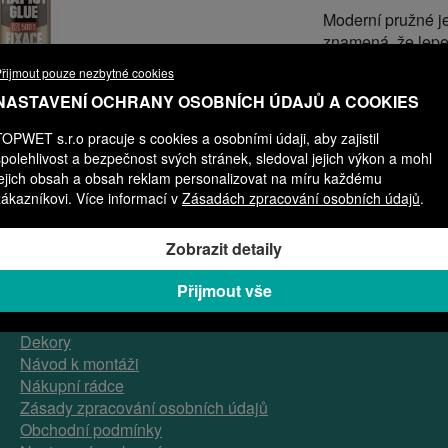
Moderní pružné je
znamená, že lepen
Značka - Den Br
řijmout pouze nezbytné cookies
NASTAVENÍ OCHRANY OSOBNÍCH ÚDAJŮ A COOKIES
Obsah - 290 ml
TOPWET s.r.o pracuje s cookies a osobními údaji, aby zajistil
spolehlivost a bezpečnost svých stránek, sledoval jejich výkon a mohl
jejich obsah a obsah reklam personalizovat na míru každému
zákazníkovi. Více informací v
Zásadách zpracování osobních údajů
.
Nenašli jste,
Zobrazit detaily
co jste hledali?
Přijmout vše
Produkty
Dekory
Návod k montáži
Nákupní rádce
Zásady zpracování osobních údajů
Obchodní podmínky