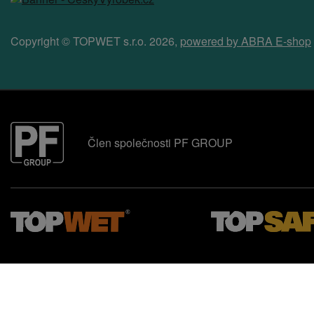
Copyright © TOPWET s.r.o. 2026,
powered by ABRA E-shop
Člen společnosti PF GROUP