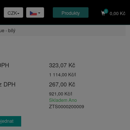
0
CZK
produkty
0,00 Kč
e - bílý
DPH
323,07 Kč
1 114,00 Kč/l
ez DPH
267,00 Kč
921,00 Kč/l
Skladem Ano
ZTS0000200009
jednat